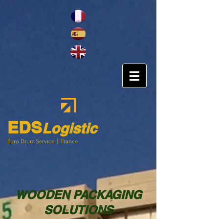
EDS
Logistic
Euro Drum Service |
France
WOODEN PACKAGING
SOLUTIONS