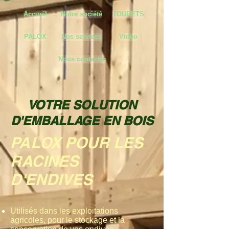
Accueil
Notre société
TOURETS
PALOX
Nos services
Video
Nous contacter
VOTRE SOLUTION
D'EMBALLAGE EN BOIS
PALOX
POUR LES
RACINES
D'ENDIVES
Utilisés dans les exploitations
agricoles, pour le stockage et la