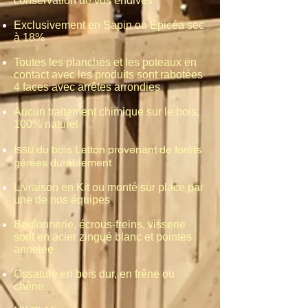
conservation de vos endives
Exclusivement en Sapin ou Épicéa sec
à 18%
Toutes les planches et les poteaux en
contact avec les produits
sont rabotées
4 faces avec arrêtes arrondies
Aucun traitement chimique sur le bois,
100% naturel
du bois Letton provenant de forêts
Issu
gérées durablement
Livraison en Kit ou monté sur place par
une de nos équipes
Boulonnerie, écrous-freins, visserie
sont en acier zingué blanc et pointes
annelée
Ossature en bois dur, en frêne ou
chêne